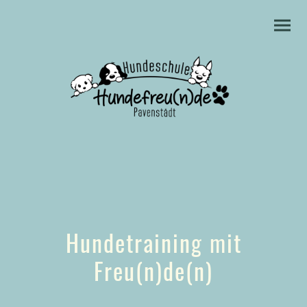
Hundetraining mit
Freu(n)de(n)