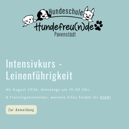
Intensivkurs -
Leinenführigkeit
Ab August 2026, dienstags um 19:30 Uhr.
8 Trainingseinheiten, weitere Infos findet ihr
HIER
!
Zur Anmeldung